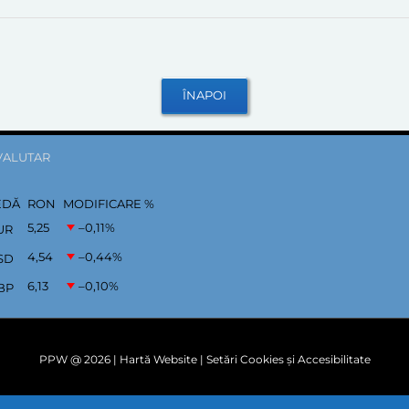
VALUTAR
EDĂ
RON
MODIFICARE %
5,25
–0,11
%
UR
4,54
–0,44
%
SD
6,13
–0,10
%
BP
PPW @
2026 |
Hartă Website
|
Setări Cookies și Accesibilitate