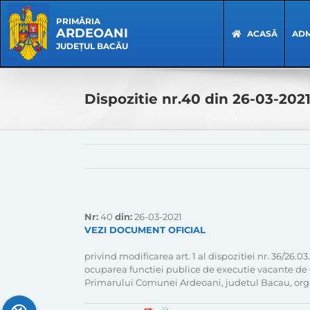
Skip
Skip
to
Navigation
PRIMĂRIA
ARDEOANI
content
ACASĂ
ADM
JUDEȚUL BACĂU
Dispozitie nr.40 din 26-03-202
Nr:
40
din:
26-03-2021
VEZI DOCUMENT OFICIAL
privind modificarea art. 1 al dispozitiei nr. 36/26.
ocuparea functiei publice de executie vacante de Co
Primarului Comunei Ardeoani, judetul Bacau, orga