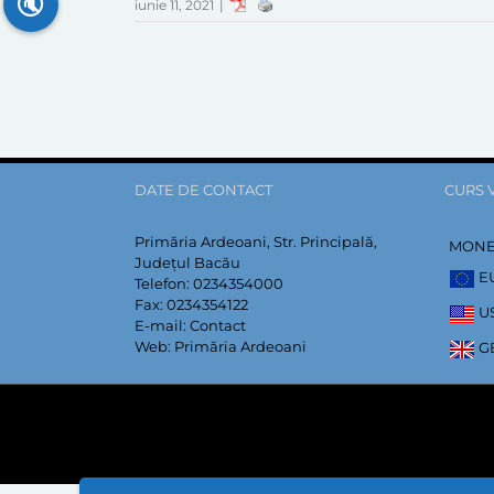
🔇
iunie 11, 2021
|
DATE DE CONTACT
CURS 
Primăria Ardeoani, Str. Principală,
MON
Județul Bacău
E
Telefon:
0234354000
Fax:
0234354122
U
E-mail:
Contact
Web:
Primăria Ardeoani
G