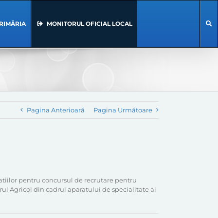
RIMĂRIA
MONITORUL OFICIAL LOCAL
Pagina Anterioară
Pagina Următoare
statiilor pentru concursul de recrutare pentru
ul Agricol din cadrul aparatului de specialitate al