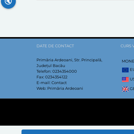
🔇
DATE DE CONTACT
CURS 
Primăria Ardeoani, Str. Principală,
MON
Județul Bacău
E
Telefon:
0234354000
Fax:
0234354122
U
E-mail:
Contact
Web:
Primăria Ardeoani
G