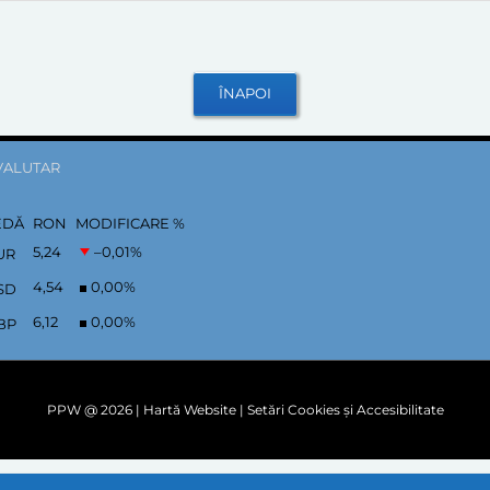
VALUTAR
EDĂ
RON
MODIFICARE %
5,24
–0,01
%
UR
4,54
0,00
%
SD
6,12
0,00
%
BP
PPW @
2026 |
Hartă Website
|
Setări Cookies și Accesibilitate