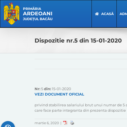
Skip
Skip
to
Navigation
PRIMĂRIA
ARDEOANI
content
ACASĂ
ADM
JUDEȚUL BACĂU
Dispozitie nr.5 din 15-01-2020
Nr:
5
din:
15-01-2020
VEZI DOCUMENT OFICIAL
privind stabilirea salariului brut unui numar de 5
care face parte integranta din prezenta dispozitie
martie 6, 2020
|