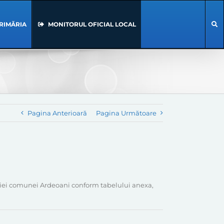
RIMĂRIA
MONITORUL OFICIAL LOCAL
Pagina Anterioară
Pagina Următoare
mariei comunei Ardeoani conform tabelului anexa,