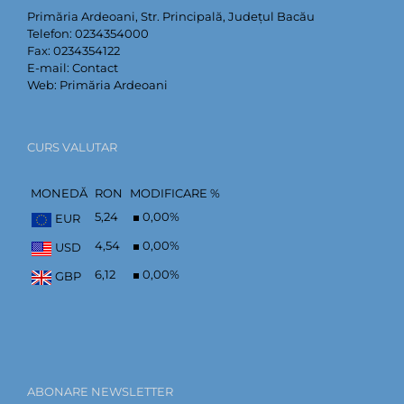
Primăria Ardeoani, Str. Principală, Județul Bacău
Telefon:
0234354000
Fax:
0234354122
E-mail:
Contact
Web:
Primăria Ardeoani
CURS VALUTAR
MONEDĂ
RON
MODIFICARE %
5,24
0,00
%
EUR
4,54
0,00
%
USD
6,12
0,00
%
GBP
ABONARE NEWSLETTER