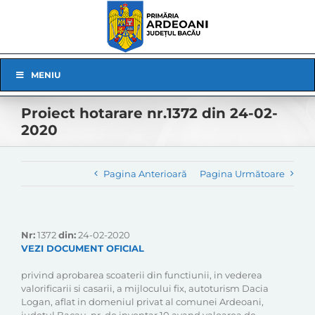
Skip
to
content
Skip
MENIU
Navigation
Proiect hotarare nr.1372 din 24-02-
2020
Pagina Anterioară
Pagina Următoare
Nr:
1372
din:
24-02-2020
VEZI DOCUMENT OFICIAL
privind aprobarea scoaterii din functiunii, in vederea
valorificarii si casarii, a mijlocului fix, autoturism Dacia
Logan, aflat in domeniul privat al comunei Ardeoani,