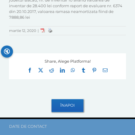
judetul Bacau, nr. de inventar 10 avand valoarea de
inventar de 28.400 lei conform raport de evaluare nr. 6374
din 20.10.2017, valoarea ramasa neamortizata fiind de
7888,86 lei
martie 12, 2020
|
🔇
Share, Alege Platforma!
Facebook
X
Reddit
LinkedIn
WhatsApp
Tumblr
Pinterest
E-
mail:
DATE DE CONTACT