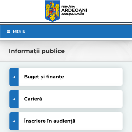
Skip
to
content
Skip
MENIU
Navigation
Informații publice
Buget și finanțe
Carieră
Înscriere în audiență