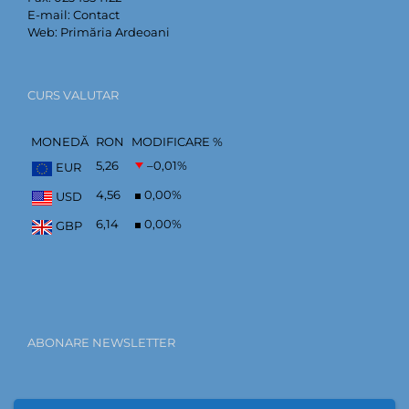
E-mail:
Contact
Web:
Primăria Ardeoani
CURS VALUTAR
MONEDĂ
RON
MODIFICARE %
5,26
–0,01
%
EUR
4,56
0,00
%
USD
6,14
0,00
%
GBP
ABONARE NEWSLETTER