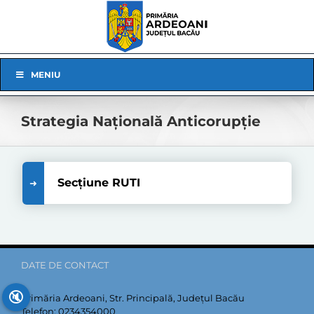
Skip
to
content
Skip
MENIU
Navigation
Strategia Națională Anticorupție
Secțiune RUTI
DATE DE CONTACT
🔇
Primăria Ardeoani, Str. Principală, Județul Bacău
Telefon:
0234354000