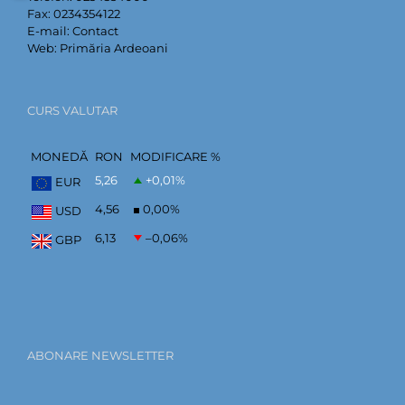
Fax:
0234354122
E-mail:
Contact
Web:
Primăria Ardeoani
CURS VALUTAR
MONEDĂ
RON
MODIFICARE %
5,26
+0,01
%
EUR
4,56
0,00
%
USD
6,13
–0,06
%
GBP
ABONARE NEWSLETTER