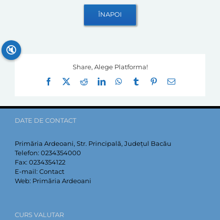
🔇
Share, Alege Platforma!
Facebook
X
Reddit
LinkedIn
WhatsApp
Tumblr
Pinterest
E-
mail:
DATE DE CONTACT
Primăria Ardeoani, Str. Principală, Județul Bacău
Telefon:
0234354000
Fax:
0234354122
E-mail:
Contact
Web:
Primăria Ardeoani
CURS VALUTAR