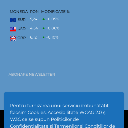
MONEDĂ
RON
MODIFICARE %
5,24
+0,05
%
EUR
4,54
+0,06
%
USD
6,12
+0,10
%
GBP
ABONARE NEWSLETTER
Pentru furnizarea unui serviciu îmbunătățit
folosim Cookies, Accesibilitate WCAG 2.0 și
W3C ce se supun Politicilor de
PPW @
2026 |
Hartă Website
|
Setări Cookies și Accesibilitate
Confidențialitate și Termenilor și Condițiilor de