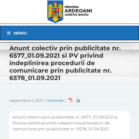
Skip
to
content
Skip
MENIU
Navigation
Anunt colectiv prin publicitate nr.
6577_01.09.2021 si PV privind
indeplinirea procedurii de
comunicare prin publicitate nr.
6578_01.09.2021
septembrie 1, 2021
|
Generale
|
Anunt colectiv prin publicitate nr. 6577_01.09.2021 si
Proces-verbal privind indeplinirea procedurii de
comunicare prin publicitate nr. 6578_01.09.2021