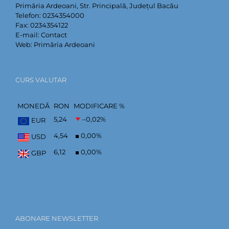
Primăria Ardeoani, Str. Principală, Județul Bacău
Telefon:
0234354000
Fax:
0234354122
E-mail:
Contact
Web:
Primăria Ardeoani
CURS VALUTAR
MONEDĂ
RON
MODIFICARE %
5,24
–0,02
%
EUR
4,54
0,00
%
USD
6,12
0,00
%
GBP
ABONARE NEWSLETTER