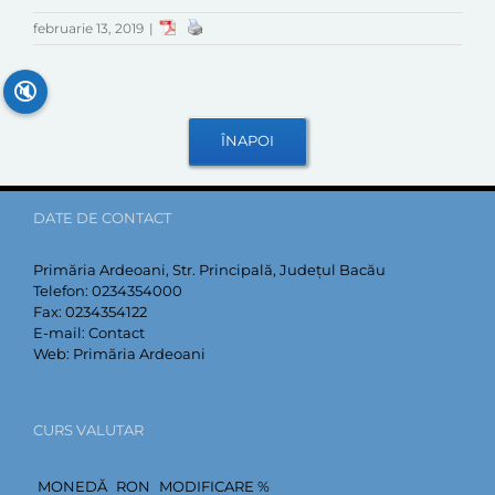
februarie 13, 2019
|
🔇
DATE DE CONTACT
Primăria Ardeoani, Str. Principală, Județul Bacău
Telefon:
0234354000
Fax:
0234354122
E-mail:
Contact
Web:
Primăria Ardeoani
CURS VALUTAR
MONEDĂ
RON
MODIFICARE %