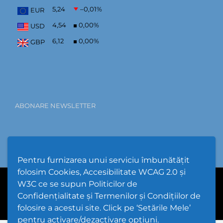
5,24
–0,01
%
EUR
4,54
0,00
%
USD
6,12
0,00
%
GBP
ABONARE NEWSLETTER
Pentru furnizarea unui serviciu îmbunătățit
folosim Cookies, Accesibilitate WCAG 2.0 și
W3C ce se supun Politicilor de
PPW @
2026 |
Hartă Website
|
Setări Cookies și Accesibilitate
Confidențialitate și Termenilor și Condițiilor de
folosire a acestui site. Click pe ‘Setările Mele’
pentru activare/dezactivare opțiuni.