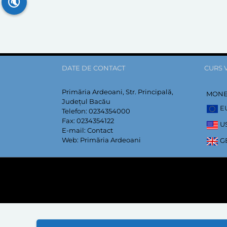
🔇
DATE DE CONTACT
CURS 
Primăria Ardeoani, Str. Principală,
MON
Județul Bacău
E
Telefon:
0234354000
Fax:
0234354122
U
E-mail:
Contact
Web:
Primăria Ardeoani
G