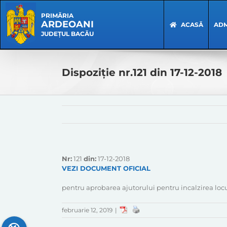
Skip
Skip
to
Navigation
PRIMĂRIA
ARDEOANI
content
ACASĂ
ADM
JUDEȚUL BACĂU
Dispoziție nr.121 din 17-12-2018
Nr:
121
din:
17-12-2018
VEZI DOCUMENT OFICIAL
pentru aprobarea ajutorului pentru incalzirea loc
februarie 12, 2019
|