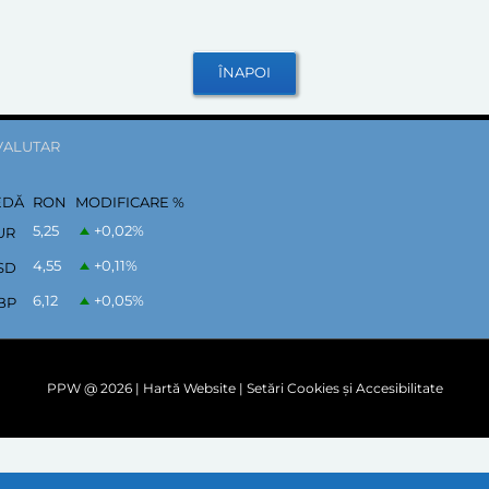
VALUTAR
EDĂ
RON
MODIFICARE %
5,25
+0,02
%
UR
4,55
+0,11
%
SD
6,12
+0,05
%
BP
PPW @
2026 |
Hartă Website
|
Setări Cookies și Accesibilitate