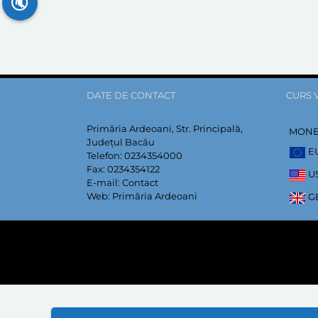
🔇
DATE DE CONTACT
CURS 
Primăria Ardeoani, Str. Principală,
MON
Județul Bacău
E
Telefon:
0234354000
Fax:
0234354122
U
E-mail:
Contact
Web:
Primăria Ardeoani
G