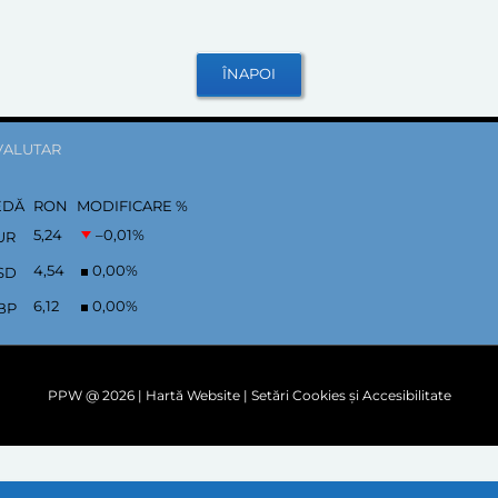
VALUTAR
EDĂ
RON
MODIFICARE %
5,24
–0,01
%
UR
4,54
0,00
%
SD
6,12
0,00
%
BP
PPW @
2026 |
Hartă Website
|
Setări Cookies și Accesibilitate