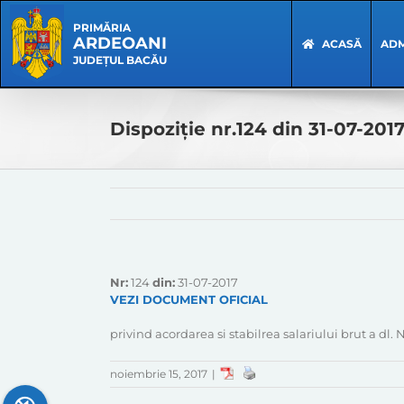
Skip
Skip
to
Navigation
PRIMĂRIA
ARDEOANI
content
ACASĂ
ADM
JUDEȚUL BACĂU
Dispoziție nr.124 din 31-07-201
Nr:
124
din:
31-07-2017
VEZI DOCUMENT OFICIAL
privind acordarea si stabilrea salariului brut a d
noiembrie 15, 2017
|