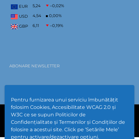
5,24
–0,02
%
EUR
4,54
0,00
%
USD
6,11
–0,19
%
GBP
ABONARE NEWSLETTER
Pentru furnizarea unui serviciu îmbunătățit
folosim Cookies, Accesibilitate WCAG 2.0 și
W3C ce se supun Politicilor de
PPW @
2026 |
Hartă Website
|
Setări Cookies și Accesibilitate
Confidențialitate și Termenilor și Condițiilor de
folosire a acestui site. Click pe ‘Setările Mele’
pentru activare/dezactivare opțiuni.