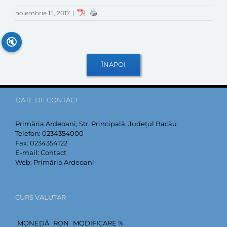
noiembrie 15, 2017
|
🔇
DATE DE CONTACT
Primăria Ardeoani, Str. Principală, Județul Bacău
Telefon:
0234354000
Fax:
0234354122
E-mail:
Contact
Web:
Primăria Ardeoani
CURS VALUTAR
MONEDĂ
RON
MODIFICARE %