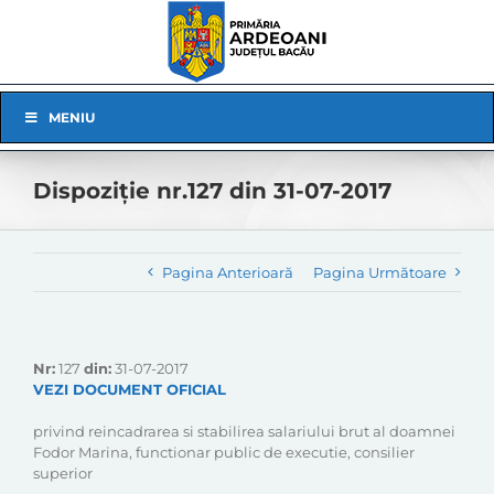
Skip
to
content
Skip
MENIU
Navigation
Dispoziție nr.127 din 31-07-2017
Pagina Anterioară
Pagina Următoare
Nr:
127
din:
31-07-2017
VEZI DOCUMENT OFICIAL
privind reincadrarea si stabilirea salariului brut al doamnei
Fodor Marina, functionar public de executie, consilier
superior