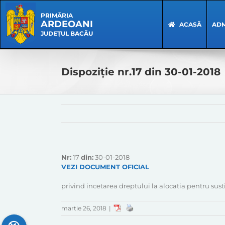
Skip
Skip
to
Navigation
PRIMĂRIA
ARDEOANI
content
ACASĂ
ADM
JUDEȚUL BACĂU
Dispoziție nr.17 din 30-01-2018
Nr:
17
din:
30-01-2018
VEZI DOCUMENT OFICIAL
privind incetarea dreptului la alocatia pentru sus
martie 26, 2018
|