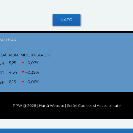
VALUTAR
EDĂ
RON
MODIFICARE %
5,25
–0,07
%
UR
4,54
–0,39
%
SD
6,13
–0,06
%
BP
PPW @
2026 |
Hartă Website
|
Setări Cookies și Accesibilitate