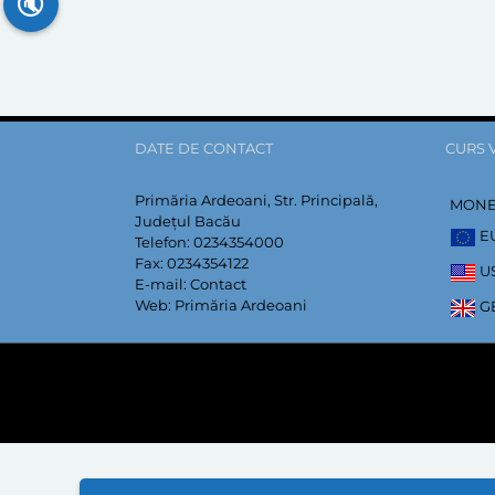
🔇
DATE DE CONTACT
CURS 
Primăria Ardeoani, Str. Principală,
MON
Județul Bacău
E
Telefon:
0234354000
Fax:
0234354122
U
E-mail:
Contact
Web:
Primăria Ardeoani
G