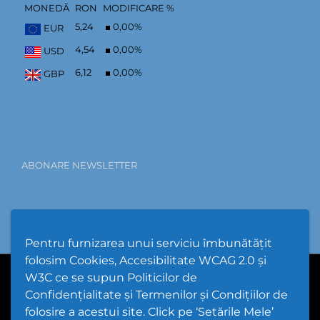
MONEDĂ
RON
MODIFICARE %
5,24
0,00
%
EUR
4,54
0,00
%
USD
6,12
0,00
%
GBP
ABONARE NEWSLETTER
Pentru furnizarea unui serviciu îmbunătățit
folosim Cookies, Accesibilitate WCAG 2.0 și
W3C ce se supun Politicilor de
PPW @
2026 |
Hartă Website
|
Setări Cookies și Accesibilitate
Confidențialitate și Termenilor și Condițiilor de
folosire a acestui site. Click pe ‘Setările Mele’