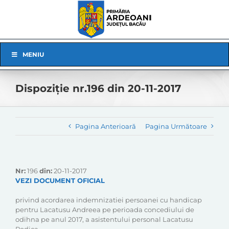
Skip
to
content
Skip
MENIU
Navigation
Dispoziție nr.196 din 20-11-2017
Pagina Anterioară
Pagina Următoare
Nr:
196
din:
20-11-2017
VEZI DOCUMENT OFICIAL
privind acordarea indemnizatiei persoanei cu handicap
pentru Lacatusu Andreea pe perioada concediului de
odihna pe anul 2017, a asistentului personal Lacatusu