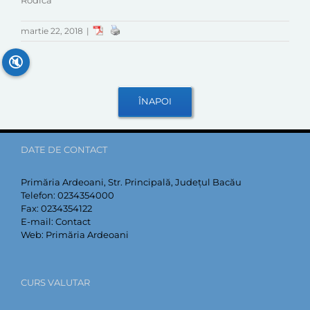
Rodica
martie 22, 2018
|
🔇
DATE DE CONTACT
Primăria Ardeoani, Str. Principală, Județul Bacău
Telefon:
0234354000
Fax:
0234354122
E-mail:
Contact
Web:
Primăria Ardeoani
CURS VALUTAR