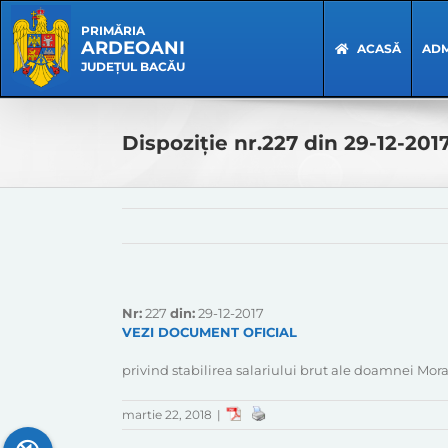
Skip
Skip
to
Navigation
PRIMĂRIA
ARDEOANI
content
ACASĂ
ADM
JUDEȚUL BACĂU
Dispoziție nr.227 din 29-12-201
Nr:
227
din:
29-12-2017
VEZI DOCUMENT OFICIAL
privind stabilirea salariului brut ale doamnei Mora
martie 22, 2018
|