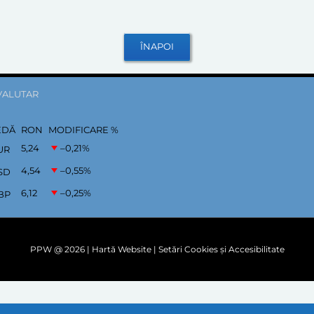
VALUTAR
EDĂ
RON
MODIFICARE %
5,24
–0,21
%
UR
4,54
–0,55
%
SD
6,12
–0,25
%
BP
PPW @
2026 |
Hartă Website
|
Setări Cookies și Accesibilitate