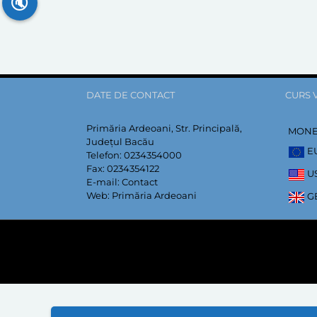
🔇
DATE DE CONTACT
CURS 
Primăria Ardeoani, Str. Principală,
MON
Județul Bacău
E
Telefon:
0234354000
Fax:
0234354122
U
E-mail:
Contact
Web:
Primăria Ardeoani
G