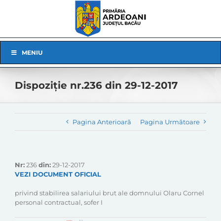
Skip
to
content
Skip
MENIU
Navigation
Dispoziție nr.236 din 29-12-2017
Pagina Anterioară
Pagina Următoare
Nr:
236
din:
29-12-2017
VEZI DOCUMENT OFICIAL
privind stabilirea salariului brut ale domnului Olaru Cornel
personal contractual, sofer I