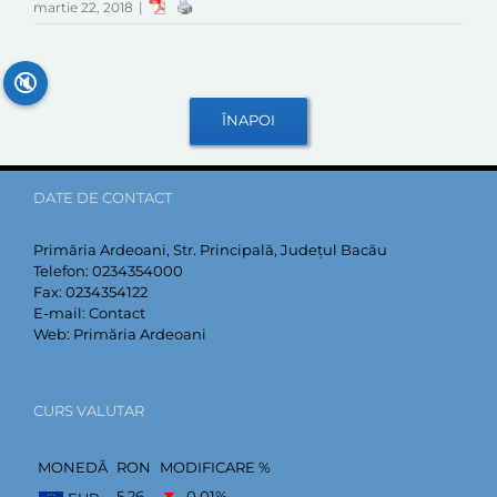
martie 22, 2018
|
🔇
DATE DE CONTACT
Primăria Ardeoani, Str. Principală, Județul Bacău
Telefon:
0234354000
Fax:
0234354122
E-mail:
Contact
Web:
Primăria Ardeoani
CURS VALUTAR
MONEDĂ
RON
MODIFICARE %
5,26
–0,01
%