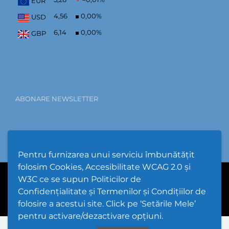
EUR
4,56
0,00
%
USD
6,14
0,00
%
GBP
ABONARE NEWSLETTER
Pentru furnizarea unui serviciu îmbunătățit
folosim Cookies, Accesibilitate WCAG 2.0 și
W3C ce se supun Politicilor de
PPW @
2026 |
Hartă Website
|
Setări Cookies și Accesibilitate
Confidențialitate și Termenilor și Condițiilor de
folosire a acestui site. Click pe ‘Setările Mele’
pentru activare/dezactivare opțiuni.