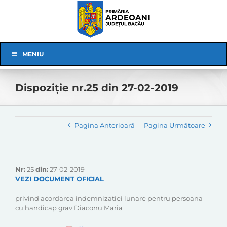
Skip
to
content
Skip
MENIU
Navigation
Dispoziție nr.25 din 27-02-2019
Pagina Anterioară
Pagina Următoare
Nr:
25
din:
27-02-2019
VEZI DOCUMENT OFICIAL
privind acordarea indemnizatiei lunare pentru persoana
cu handicap grav Diaconu Maria