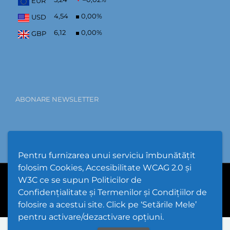
EUR
4,54
0,00
%
USD
6,12
0,00
%
GBP
ABONARE NEWSLETTER
Pentru furnizarea unui serviciu îmbunătățit
folosim Cookies, Accesibilitate WCAG 2.0 și
W3C ce se supun Politicilor de
PPW @
2026 |
Hartă Website
|
Setări Cookies și Accesibilitate
Confidențialitate și Termenilor și Condițiilor de
folosire a acestui site. Click pe ‘Setările Mele’
pentru activare/dezactivare opțiuni.