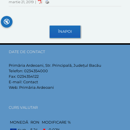
martie 21, 2019
|
🔇
DATE DE CONTACT
Primăria Ardeoani, Str. Principală, Județul Bacău
Telefon:
0234354000
Fax:
0234354122
E-mail:
Contact
Web:
Primăria Ardeoani
CURS VALUTAR
MONEDĂ
RON
MODIFICARE %
5,24
–0,02
%