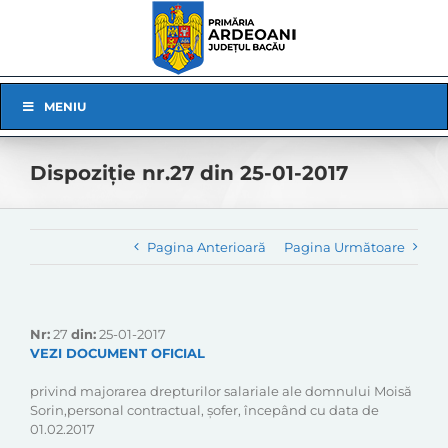
Skip
to
content
Skip
MENIU
Navigation
Dispoziție nr.27 din 25-01-2017
Pagina Anterioară
Pagina Următoare
Nr:
27
din:
25-01-2017
VEZI DOCUMENT OFICIAL
privind majorarea drepturilor salariale ale domnului Moisă
Sorin,personal contractual, șofer, începând cu data de
01.02.2017