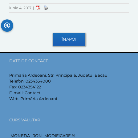
iunie 4, 2017
|
🔇
DATE DE CONTACT
Primăria Ardeoani, Str. Principală, Județul Bacău
Telefon:
0234354000
Fax:
0234354122
E-mail:
Contact
Web:
Primăria Ardeoani
CURS VALUTAR
MONEDĂ
RON
MODIFICARE %