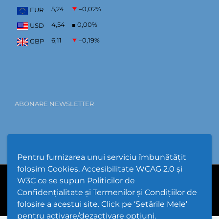
5,24
–0,02
%
EUR
4,54
0,00
%
USD
6,11
–0,19
%
GBP
ABONARE NEWSLETTER
Pentru furnizarea unui serviciu îmbunătățit
folosim Cookies, Accesibilitate WCAG 2.0 și
W3C ce se supun Politicilor de
PPW @
2026 |
Hartă Website
|
Setări Cookies și Accesibilitate
Confidențialitate și Termenilor și Condițiilor de
folosire a acestui site. Click pe ‘Setările Mele’
pentru activare/dezactivare opțiuni.