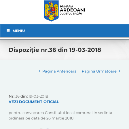
Skip
to
content
Skip
MENIU
Navigation
Dispoziție nr.36 din 19-03-2018
Pagina Anterioară
Pagina Următoare
Nr:
36
din:
19-03-2018
VEZI DOCUMENT OFICIAL
pentru convocarea Consiliului local comunal in sedinta
ordinara pe data de 26 martie 2018