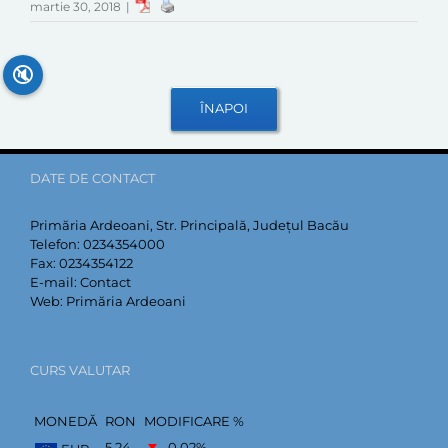
martie 30, 2018
|
🔇
DATE DE CONTACT
Primăria Ardeoani, Str. Principală, Județul Bacău
Telefon:
0234354000
Fax:
0234354122
E-mail:
Contact
Web:
Primăria Ardeoani
CURS VALUTAR
MONEDĂ
RON
MODIFICARE %
5,24
–0,02
%