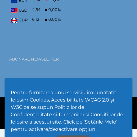
EUR
4,54
0,00
%
USD
6,12
0,00
%
GBP
ABONARE NEWSLETTER
Pentru furnizarea unui serviciu îmbunătățit
folosim Cookies, Accesibilitate WCAG 2.0 și
W3C ce se supun Politicilor de
PPW @
2026 |
Hartă Website
|
Setări Cookies și Accesibilitate
Confidențialitate și Termenilor și Condițiilor de
folosire a acestui site. Click pe ‘Setările Mele’
pentru activare/dezactivare opțiuni.