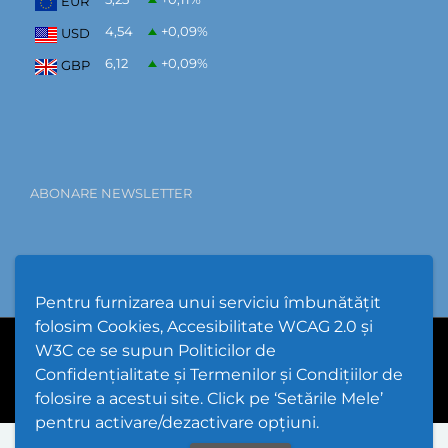
EUR
4,54
+0,09
%
USD
6,12
+0,09
%
GBP
ABONARE NEWSLETTER
Pentru furnizarea unui serviciu îmbunătățit
folosim Cookies, Accesibilitate WCAG 2.0 și
W3C ce se supun Politicilor de
PPW @
2026 |
Hartă Website
|
Setări Cookies și Accesibilitate
Confidențialitate și Termenilor și Condițiilor de
folosire a acestui site. Click pe ‘Setările Mele’
pentru activare/dezactivare opțiuni.