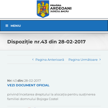
Skip
to
content
Skip
MENIU
Navigation
Dispoziție nr.43 din 28-02-2017
Pagina Anterioară
Pagina Următoare
Nr:
43
din:
28-02-2017
VEZI DOCUMENT OFICIAL
privind încetarea dreptului la alocația pentru susținerea
familiei domnului Bojoga Costel