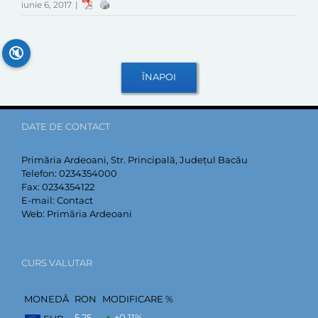
iunie 6, 2017
|
🔇
DATE DE CONTACT
Primăria Ardeoani, Str. Principală, Județul Bacău
Telefon:
0234354000
Fax:
0234354122
E-mail:
Contact
Web:
Primăria Ardeoani
CURS VALUTAR
MONEDĂ
RON
MODIFICARE %
5,25
+0,11
%