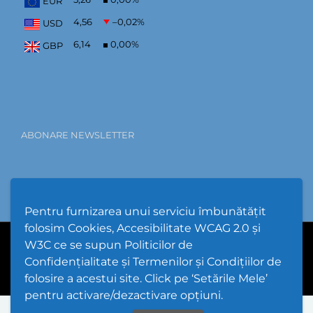
EUR
4,56
–0,02
%
USD
6,14
0,00
%
GBP
ABONARE NEWSLETTER
Pentru furnizarea unui serviciu îmbunătățit
folosim Cookies, Accesibilitate WCAG 2.0 și
W3C ce se supun Politicilor de
PPW @
2026 |
Hartă Website
|
Setări Cookies și Accesibilitate
Confidențialitate și Termenilor și Condițiilor de
folosire a acestui site. Click pe ‘Setările Mele’
pentru activare/dezactivare opțiuni.