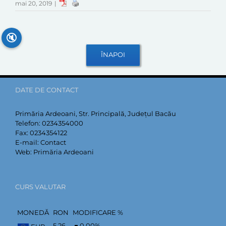
mai 20, 2019
|
🔇
DATE DE CONTACT
Primăria Ardeoani, Str. Principală, Județul Bacău
Telefon:
0234354000
Fax:
0234354122
E-mail:
Contact
Web:
Primăria Ardeoani
CURS VALUTAR
MONEDĂ
RON
MODIFICARE %
5,26
0,00
%