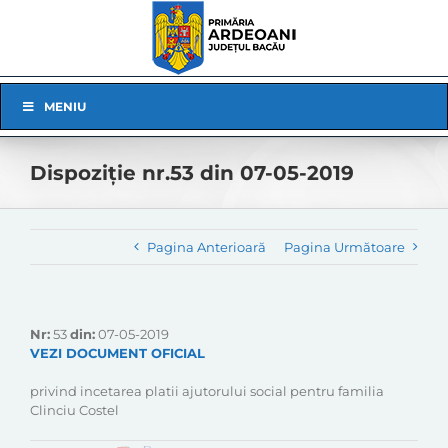
Skip
to
content
Skip
MENIU
Navigation
Dispoziție nr.53 din 07-05-2019
Pagina Anterioară
Pagina Următoare
Nr:
53
din:
07-05-2019
VEZI DOCUMENT OFICIAL
privind incetarea platii ajutorului social pentru familia
Clinciu Costel