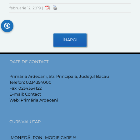
februarie 12, 2019
|
🔇
DATE DE CONTACT
Primăria Ardeoani, Str. Principală, Județul Bacău
Telefon:
0234354000
Fax:
0234354122
E-mail:
Contact
Web:
Primăria Ardeoani
CURS VALUTAR
MONEDĂ
RON
MODIFICARE %