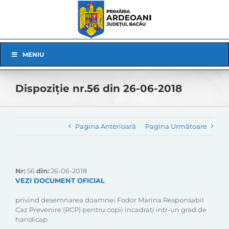
Skip
to
content
Skip
MENIU
Navigation
Dispoziție nr.56 din 26-06-2018
Pagina Anterioară
Pagina Următoare
Nr:
56
din:
26-06-2018
VEZI DOCUMENT OFICIAL
privind desemnarea doamnei Fodor Marina Responsabil
Caz Prevenire (RCP) pentru copii incadrati intr-un grad de
handicap