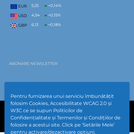
5,25
+0,14
%
EUR
4,54
+0,15
%
USD
6,13
+0,18
%
GBP
ABONARE NEWSLETTER
Pentru furnizarea unui serviciu îmbunătățit
folosim Cookies, Accesibilitate WCAG 2.0 și
W3C ce se supun Politicilor de
PPW @
2026 |
Hartă Website
|
Setări Cookies și Accesibilitate
Confidențialitate și Termenilor și Condițiilor de
folosire a acestui site. Click pe ‘Setările Mele’
pentru activare/dezactivare opțiuni.