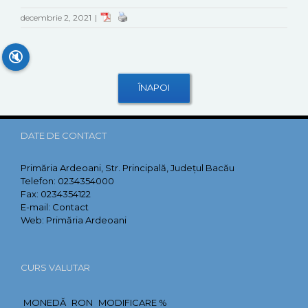
decembrie 2, 2021
|
🔇
DATE DE CONTACT
Primăria Ardeoani, Str. Principală, Județul Bacău
Telefon:
0234354000
Fax:
0234354122
E-mail:
Contact
Web:
Primăria Ardeoani
CURS VALUTAR
MONEDĂ
RON
MODIFICARE %