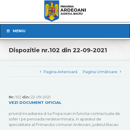
Skip
to
content
Skip
MENIU
Navigation
Dispozitie nr.102 din 22-09-2021
Pagina Anterioară
Pagina Următoare
Nr:
102
din:
22-09-2021
VEZI DOCUMENT OFICIAL
privind incadrarea d-lui Popa Ioan in functia contractuala de
sofer I pe perioada nedeterminata, in aparatul de
specialitate al Primarului comunei Ardeoani, judetul Bacau