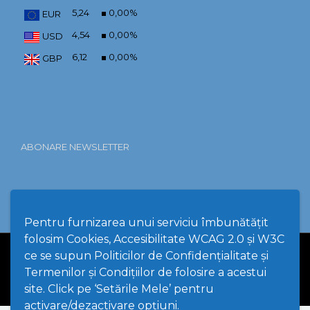
5,24
0,00
%
EUR
4,54
0,00
%
USD
6,12
0,00
%
GBP
ABONARE NEWSLETTER
Pentru furnizarea unui serviciu îmbunătățit
folosim Cookies, Accesibilitate WCAG 2.0 și W3C
ce se supun Politicilor de Confidențialitate și
PPW @
2026 |
Hartă Website
|
Setări Cookies și Accesibilitate
Termenilor și Condițiilor de folosire a acestui
site. Click pe ‘Setările Mele’ pentru
activare/dezactivare opțiuni.