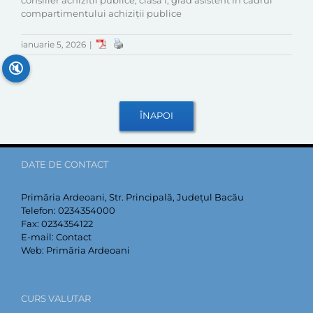
consilier achizitii publice, clasa I, grad asistent în cadrul
compartimentului achiziții publice
ianuarie 5, 2026
|
🔇
DATE DE CONTACT
Primăria Ardeoani, Str. Principală, Județul Bacău
Telefon:
0234354000
Fax:
0234354122
E-mail:
Contact
Web:
Primăria Ardeoani
CURS VALUTAR