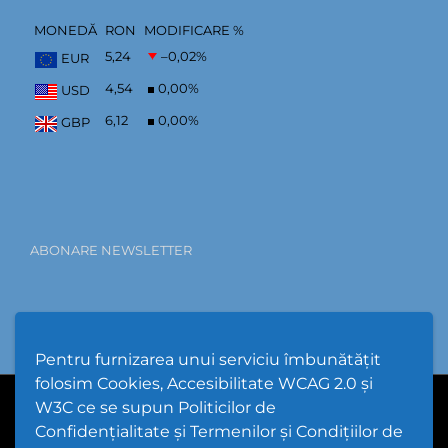
MONEDĂ
RON
MODIFICARE %
5,24
–0,02
%
EUR
4,54
0,00
%
USD
6,12
0,00
%
GBP
ABONARE NEWSLETTER
Pentru furnizarea unui serviciu îmbunătățit
folosim Cookies, Accesibilitate WCAG 2.0 și
W3C ce se supun Politicilor de
PPW @
2026 |
Hartă Website
|
Setări Cookies și Accesibilitate
Confidențialitate și Termenilor și Condițiilor de