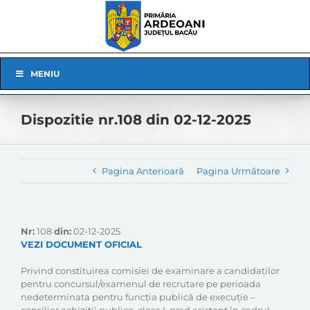
Skip
to
content
Skip
MENIU
Navigation
Dispozitie nr.108 din 02-12-2025
Pagina Anterioară
Pagina Următoare
Nr:
108
din:
02-12-2025
VEZI DOCUMENT OFICIAL
Privind constituirea comisiei de examinare a candidaţilor
pentru concursul/examenul de recrutare pe perioada
nedeterminata pentru funcția publică de execuție –