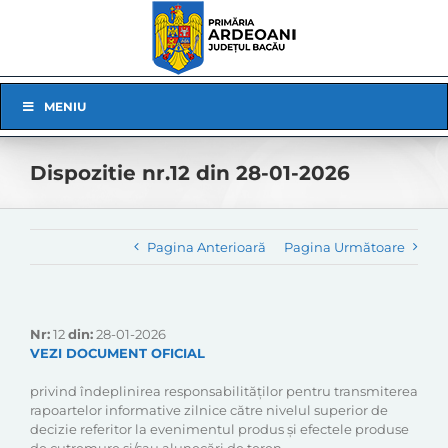
Skip
to
content
Skip
MENIU
Navigation
Dispozitie nr.12 din 28-01-2026
Pagina Anterioară
Pagina Următoare
Nr:
12
din:
28-01-2026
VEZI DOCUMENT OFICIAL
privind îndeplinirea responsabilităţilor pentru transmiterea
rapoartelor informative zilnice către nivelul superior de
decizie referitor la evenimentul produs şi efectele produse