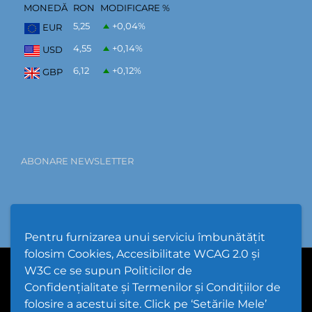
MONEDĂ
RON
MODIFICARE %
5,25
+0,04
%
EUR
4,55
+0,14
%
USD
6,12
+0,12
%
GBP
ABONARE NEWSLETTER
Pentru furnizarea unui serviciu îmbunătățit
folosim Cookies, Accesibilitate WCAG 2.0 și
W3C ce se supun Politicilor de
PPW @
2026 |
Hartă Website
|
Setări Cookies și Accesibilitate
Confidențialitate și Termenilor și Condițiilor de
folosire a acestui site. Click pe ‘Setările Mele’