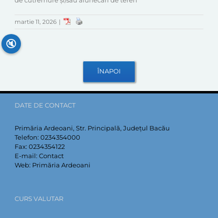
de cutremure şi/sau alunecări de teren
martie 11, 2026
|
🔇
DATE DE CONTACT
Primăria Ardeoani, Str. Principală, Județul Bacău
Telefon:
0234354000
Fax:
0234354122
E-mail:
Contact
Web:
Primăria Ardeoani
CURS VALUTAR