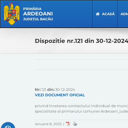
Skip
Skip
to
Navigation
PRIMĂRIA
ARDEOANI
content
ACASĂ
ADM
JUDEȚUL BACĂU
Dispozitie nr.121 din 30-12-202
Nr:
121
din:
30-12-2024
VEZI DOCUMENT OFICIAL
privind încetarea contractului individual de munca
specialitate al primarului comunei Ardeoani, jud
ianuarie 8, 2025
|