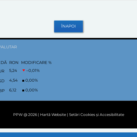
VALUTAR
EDĂ
RON
MODIFICARE %
5,24
–0,01
%
UR
4,54
0,00
%
SD
6,12
0,00
%
BP
PPW @
2026 |
Hartă Website
|
Setări Cookies și Accesibilitate