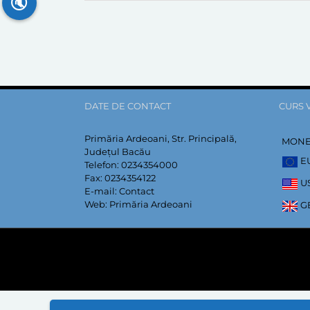
🔇
DATE DE CONTACT
CURS 
Primăria Ardeoani, Str. Principală,
MON
Județul Bacău
E
Telefon:
0234354000
Fax:
0234354122
U
E-mail:
Contact
Web:
Primăria Ardeoani
G