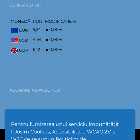
CURS VALUTAR
MONEDĂ
RON
MODIFICARE %
5,24
0,00
%
EUR
4,54
0,00
%
USD
6,12
0,00
%
GBP
ABONARE NEWSLETTER
Pentru furnizarea unui serviciu îmbunătățit
folosim Cookies, Accesibilitate WCAG 2.0 și
W3C ce se supun Politicilor de