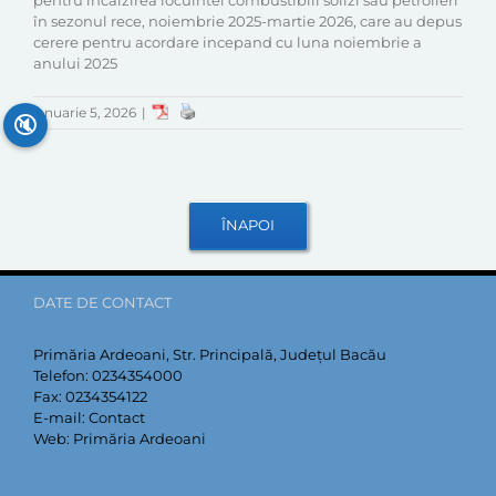
pentru încălzirea locuintei combustibili solizi sau petrolieri
în sezonul rece, noiembrie 2025-martie 2026, care au depus
cerere pentru acordare incepand cu luna noiembrie a
anului 2025
ianuarie 5, 2026
|
🔇
DATE DE CONTACT
Primăria Ardeoani, Str. Principală, Județul Bacău
Telefon:
0234354000
Fax:
0234354122
E-mail:
Contact
Web:
Primăria Ardeoani