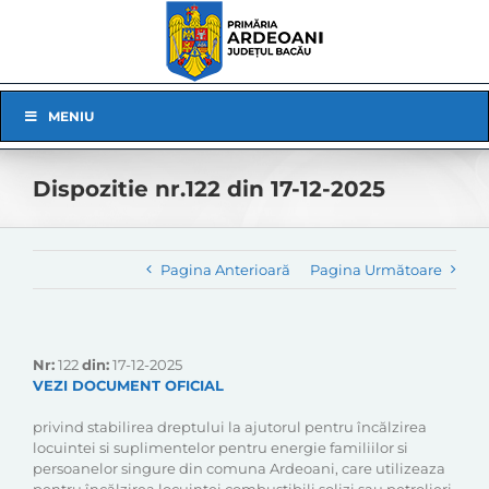
Skip
to
content
Skip
MENIU
Navigation
Dispozitie nr.122 din 17-12-2025
Pagina Anterioară
Pagina Următoare
Nr:
122
din:
17-12-2025
VEZI DOCUMENT OFICIAL
privind stabilirea dreptului la ajutorul pentru încălzirea
locuintei si suplimentelor pentru energie familiilor si
persoanelor singure din comuna Ardeoani, care utilizeaza