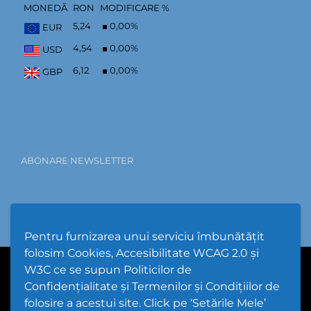
MONEDĂ
RON
MODIFICARE %
5,24
0,00
%
EUR
4,54
0,00
%
USD
6,12
0,00
%
GBP
ABONARE NEWSLETTER
Pentru furnizarea unui serviciu îmbunătățit
folosim Cookies, Accesibilitate WCAG 2.0 și
W3C ce se supun Politicilor de
PPW @
2026 |
Hartă Website
|
Setări Cookies și Accesibilitate
Confidențialitate și Termenilor și Condițiilor de
folosire a acestui site. Click pe ‘Setările Mele’