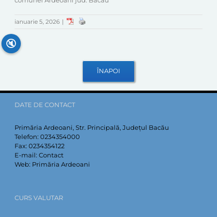
comunei Ardeoani jud. Bacău
ianuarie 5, 2026
|
🔇
DATE DE CONTACT
Primăria Ardeoani, Str. Principală, Județul Bacău
Telefon:
0234354000
Fax:
0234354122
E-mail:
Contact
Web:
Primăria Ardeoani
CURS VALUTAR