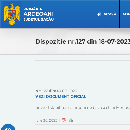
Skip
Skip
to
Navigation
PRIMĂRIA
ARDEOANI
content
ACASĂ
ADM
JUDEȚUL BACĂU
Dispozitie nr.127 din 18-07-202
Nr:
127
din:
18-07-2023
VEZI DOCUMENT OFICIAL
privind stabilirea salariului de baza a d-lui Merlu
iulie 26, 2023
|