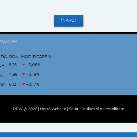
VALUTAR
EDĂ
RON
MODIFICARE %
5,25
–0,06
%
UR
4,55
–0,16
%
SD
6,13
–0,17
%
BP
PPW @
2026 |
Hartă Website
|
Setări Cookies și Accesibilitate