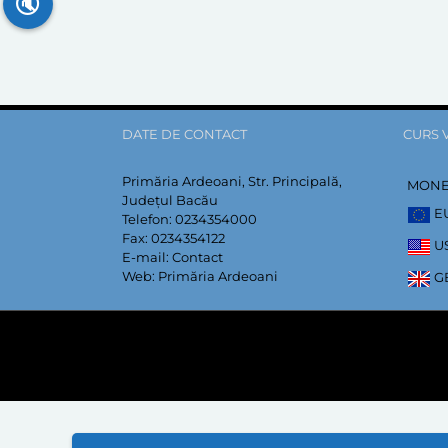
🔇
DATE DE CONTACT
CURS 
Primăria Ardeoani, Str. Principală,
MON
Județul Bacău
E
Telefon:
0234354000
Fax:
0234354122
U
E-mail:
Contact
Web:
Primăria Ardeoani
G