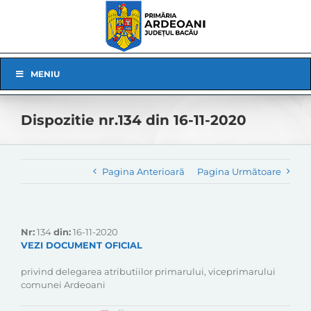
Skip
to
content
Skip
MENIU
Navigation
Dispozitie nr.134 din 16-11-2020
Pagina Anterioară
Pagina Următoare
Nr:
134
din:
16-11-2020
VEZI DOCUMENT OFICIAL
privind delegarea atributiilor primarului, viceprimarului
comunei Ardeoani