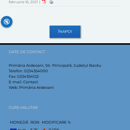
februarie 16, 2021
|
🔇
DATE DE CONTACT
Primăria Ardeoani, Str. Principală, Județul Bacău
Telefon:
0234354000
Fax:
0234354122
E-mail:
Contact
Web:
Primăria Ardeoani
CURS VALUTAR
MONEDĂ
RON
MODIFICARE %
5,26
–0,01
%