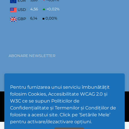
EUR
4,56
+0,02
%
USD
6,14
0,00
%
GBP
ABONARE NEWSLETTER
Pentru furnizarea unui serviciu îmbunătățit
folosim Cookies, Accesibilitate WCAG 2.0 și
W3C ce se supun Politicilor de
PPW @
2026 |
Hartă Website
|
Setări Cookies și Accesibilitate
Confidențialitate și Termenilor și Condițiilor de
folosire a acestui site. Click pe ‘Setările Mele’
pentru activare/dezactivare opțiuni.