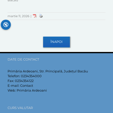
Bacău
martie 11, 2026
|
🔇
DATE DE CONTACT
Primăria Ardeoani, Str. Principală, Județul Bacău
Telefon:
0234354000
Fax:
0234354122
E-mail:
Contact
Web:
Primăria Ardeoani
CURS VALUTAR