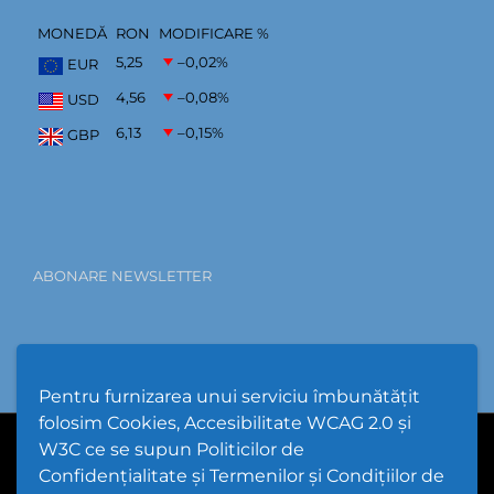
MONEDĂ
RON
MODIFICARE %
5,25
–0,02
%
EUR
4,56
–0,08
%
USD
6,13
–0,15
%
GBP
ABONARE NEWSLETTER
Pentru furnizarea unui serviciu îmbunătățit
folosim Cookies, Accesibilitate WCAG 2.0 și
W3C ce se supun Politicilor de
PPW @
2026 |
Hartă Website
|
Setări Cookies și Accesibilitate
Confidențialitate și Termenilor și Condițiilor de