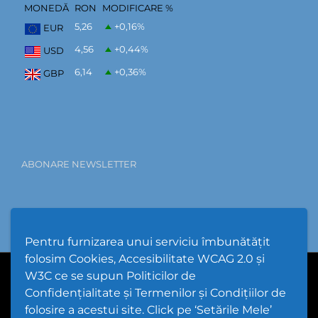
MONEDĂ
RON
MODIFICARE %
5,26
+0,16
%
EUR
4,56
+0,44
%
USD
6,14
+0,36
%
GBP
ABONARE NEWSLETTER
Pentru furnizarea unui serviciu îmbunătățit
folosim Cookies, Accesibilitate WCAG 2.0 și
W3C ce se supun Politicilor de
PPW @
2026 |
Hartă Website
|
Setări Cookies și Accesibilitate
Confidențialitate și Termenilor și Condițiilor de
folosire a acestui site. Click pe ‘Setările Mele’