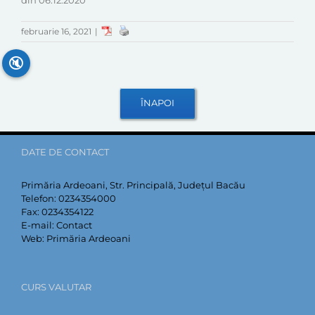
din 06.12.2020
februarie 16, 2021
|
🔇
DATE DE CONTACT
Primăria Ardeoani, Str. Principală, Județul Bacău
Telefon:
0234354000
Fax:
0234354122
E-mail:
Contact
Web:
Primăria Ardeoani
CURS VALUTAR