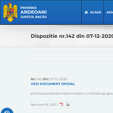
Skip
Skip
to
Navigation
PRIMĂRIA
ARDEOANI
content
ACASĂ
ADM
JUDEȚUL BACĂU
Dispozitie nr.142 din 07-12-202
Nr:
142
din:
07-12-2020
VEZI DOCUMENT OFICIAL
privind acordarea indemnizatiei cu handicap grav 
februarie 16, 2021
|