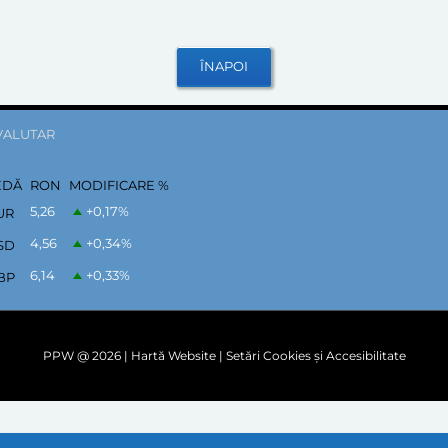
VALUTAR
EDĂ
RON
MODIFICARE %
5,26
+0,17
%
UR
4,56
+0,34
%
SD
6,14
+0,33
%
BP
PPW @
2026 |
Hartă Website
|
Setări Cookies și Accesibilitate