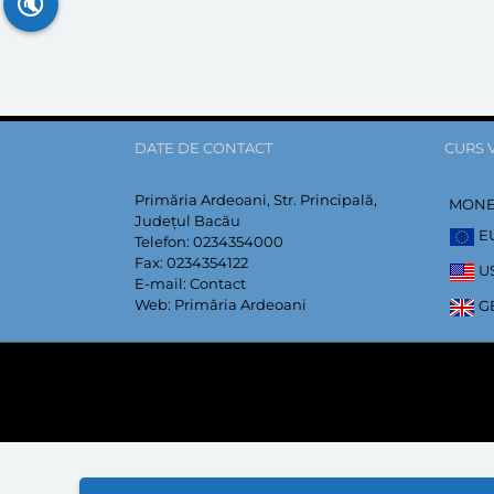
🔇
DATE DE CONTACT
CURS 
Primăria Ardeoani, Str. Principală,
MON
Județul Bacău
E
Telefon:
0234354000
Fax:
0234354122
U
E-mail:
Contact
Web:
Primăria Ardeoani
G