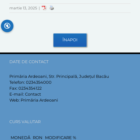
martie 13, 2025
|
🔇
DATE DE CONTACT
Primăria Ardeoani, Str. Principală, Județul Bacău
Telefon:
0234354000
Fax:
0234354122
E-mail:
Contact
Web:
Primăria Ardeoani
CURS VALUTAR
MONEDĂ
RON
MODIFICARE %