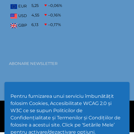
5,25
–0,06
%
EUR
4,55
–0,16
%
USD
6,13
–0,17
%
GBP
ABONARE NEWSLETTER
Pentru furnizarea unui serviciu îmbunătățit
folosim Cookies, Accesibilitate WCAG 2.0 și
W3C ce se supun Politicilor de
PPW @
2026 |
Hartă Website
|
Setări Cookies și Accesibilitate
Confidențialitate și Termenilor și Condițiilor de
folosire a acestui site. Click pe ‘Setările Mele’
pentru activare/dezactivare opțiuni.