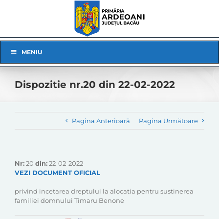
Skip
to
content
Skip
MENIU
Navigation
Dispozitie nr.20 din 22-02-2022
Pagina Anterioară
Pagina Următoare
Nr:
20
din:
22-02-2022
VEZI DOCUMENT OFICIAL
privind incetarea dreptului la alocatia pentru sustinerea
familiei domnului Timaru Benone