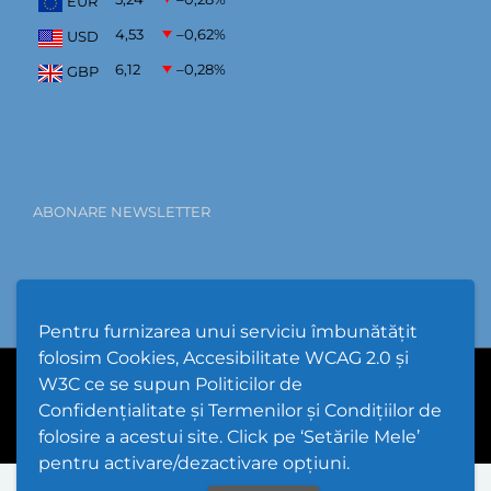
EUR
4,53
–0,62
%
USD
6,12
–0,28
%
GBP
ABONARE NEWSLETTER
Pentru furnizarea unui serviciu îmbunătățit
folosim Cookies, Accesibilitate WCAG 2.0 și
W3C ce se supun Politicilor de
PPW @
2026 |
Hartă Website
|
Setări Cookies și Accesibilitate
Confidențialitate și Termenilor și Condițiilor de
folosire a acestui site. Click pe ‘Setările Mele’
pentru activare/dezactivare opțiuni.