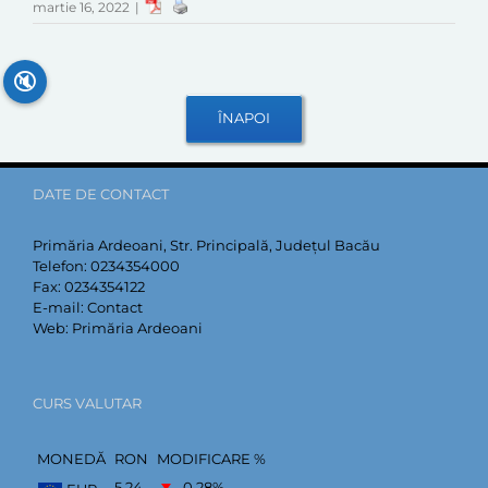
martie 16, 2022
|
🔇
DATE DE CONTACT
Primăria Ardeoani, Str. Principală, Județul Bacău
Telefon:
0234354000
Fax:
0234354122
E-mail:
Contact
Web:
Primăria Ardeoani
CURS VALUTAR
MONEDĂ
RON
MODIFICARE %
5,24
–0,28
%