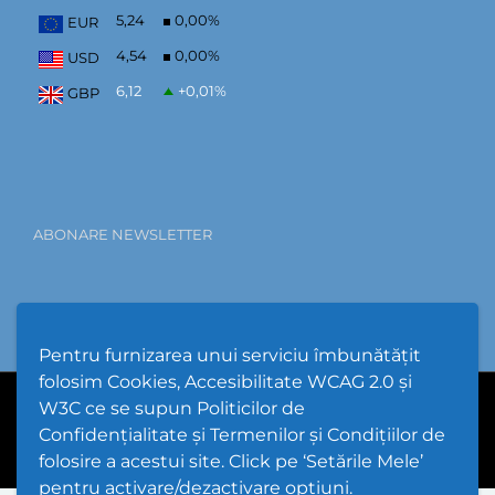
5,24
0,00
%
EUR
4,54
0,00
%
USD
6,12
+0,01
%
GBP
ABONARE NEWSLETTER
Pentru furnizarea unui serviciu îmbunătățit
folosim Cookies, Accesibilitate WCAG 2.0 și
W3C ce se supun Politicilor de
PPW @
2026 |
Hartă Website
|
Setări Cookies și Accesibilitate
Confidențialitate și Termenilor și Condițiilor de
folosire a acestui site. Click pe ‘Setările Mele’
pentru activare/dezactivare opțiuni.