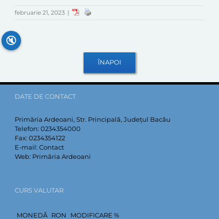
februarie 21, 2023
|
🔇
DATE DE CONTACT
Primăria Ardeoani, Str. Principală, Județul Bacău
Telefon:
0234354000
Fax:
0234354122
E-mail:
Contact
Web:
Primăria Ardeoani
CURS VALUTAR
MONEDĂ
RON
MODIFICARE %