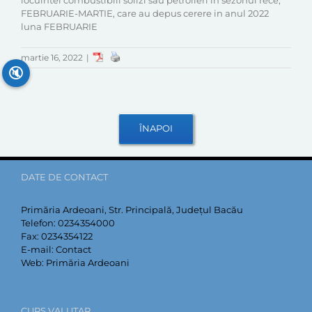
locuintei combustibili solizi sau petrolieri in sezonul rece,
FEBRUARIE-MARTIE, care au depus cerere in anul 2022
luna FEBRUARIE
martie 16, 2022
|
🔇
DATE DE CONTACT
Primăria Ardeoani, Str. Principală, Județul Bacău
Telefon:
0234354000
Fax:
0234354122
E-mail:
Contact
Web:
Primăria Ardeoani
CURS VALUTAR