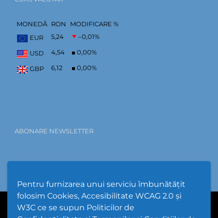
MONEDĂ
RON
MODIFICARE %
5,24
–0,01
%
EUR
4,54
0,00
%
USD
6,12
0,00
%
GBP
ABONARE NEWSLETTER
Pentru furnizarea unui serviciu îmbunătățit
folosim Cookies, Accesibilitate WCAG 2.0 și
W3C ce se supun Politicilor de
PPW @
2026 |
Hartă Website
|
Setări Cookies și Accesibilitate