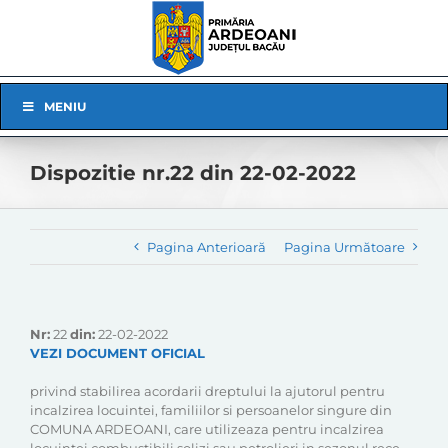
Skip
to
content
Skip
MENIU
Navigation
Dispozitie nr.22 din 22-02-2022
Pagina Anterioară
Pagina Următoare
Nr:
22
din:
22-02-2022
VEZI DOCUMENT OFICIAL
privind stabilirea acordarii dreptului la ajutorul pentru
incalzirea locuintei, familiilor si persoanelor singure din
COMUNA ARDEOANI, care utilizeaza pentru incalzirea