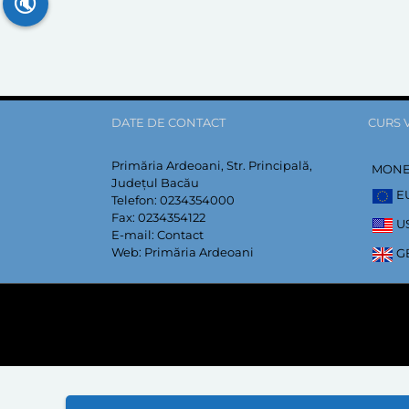
🔇
DATE DE CONTACT
CURS 
Primăria Ardeoani, Str. Principală,
MON
Județul Bacău
E
Telefon:
0234354000
Fax:
0234354122
U
E-mail:
Contact
Web:
Primăria Ardeoani
G