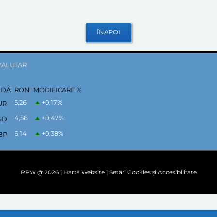
VALUTAR
EDĂ
RON
MODIFICARE %
5,26
+0,17
%
UR
4,56
+0,47
%
SD
6,14
+0,38
%
BP
PPW @
2026 |
Hartă Website
|
Setări Cookies și Accesibilitate