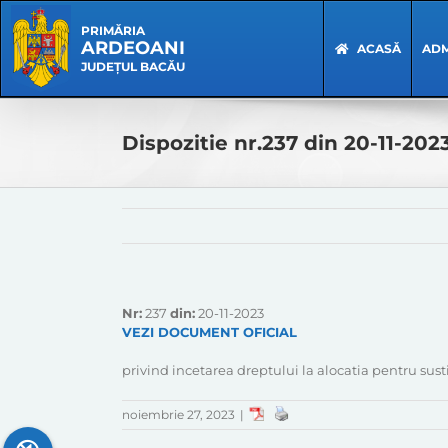
Skip
Skip
to
Navigation
PRIMĂRIA
ARDEOANI
content
ACASĂ
ADM
JUDEȚUL BACĂU
Dispozitie nr.237 din 20-11-202
Nr:
237
din:
20-11-2023
VEZI DOCUMENT OFICIAL
privind incetarea dreptului la alocatia pentru s
noiembrie 27, 2023
|