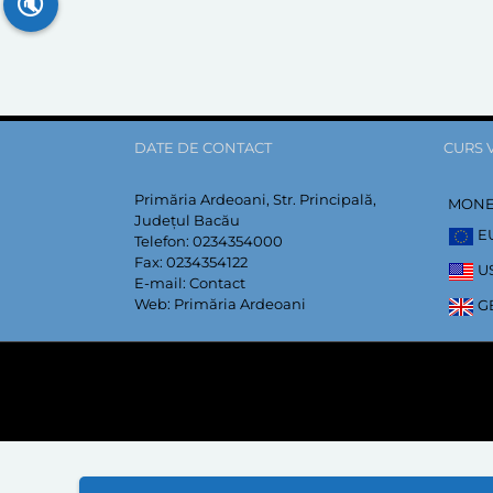
🔇
DATE DE CONTACT
CURS 
Primăria Ardeoani, Str. Principală,
MON
Județul Bacău
E
Telefon:
0234354000
Fax:
0234354122
U
E-mail:
Contact
Web:
Primăria Ardeoani
G