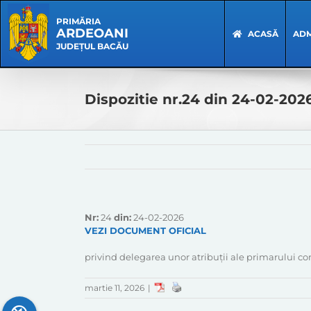
Skip
Skip
to
Navigation
PRIMĂRIA
ARDEOANI
content
ACASĂ
ADM
JUDEȚUL BACĂU
Dispozitie nr.24 din 24-02-202
Nr:
24
din:
24-02-2026
VEZI DOCUMENT OFICIAL
privind delegarea unor atribuții ale primarului
martie 11, 2026
|