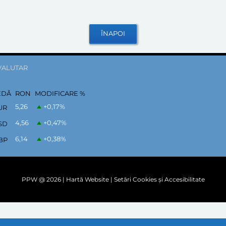
VALUTAR
EDĂ
RON
MODIFICARE %
5,26
+0,17
%
UR
4,56
+0,47
%
SD
6,14
+0,38
%
BP
PPW @
2026 |
Hartă Website
|
Setări Cookies și Accesibilitate