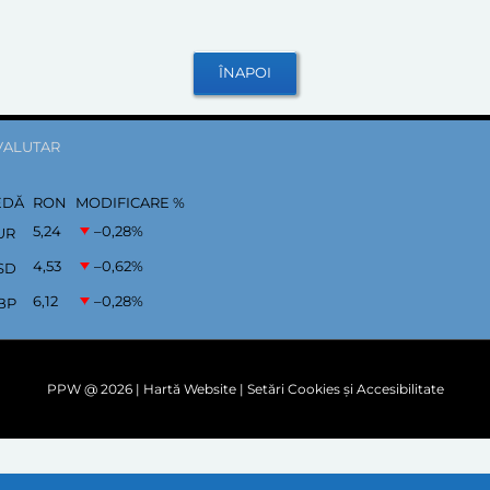
VALUTAR
EDĂ
RON
MODIFICARE %
5,24
–0,28
%
UR
4,53
–0,62
%
SD
6,12
–0,28
%
BP
PPW @
2026 |
Hartă Website
|
Setări Cookies și Accesibilitate