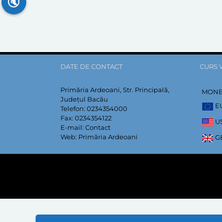
🔇
DATE DE CONTACT
CURS 
Primăria Ardeoani, Str. Principală,
MON
Județul Bacău
E
Telefon:
0234354000
Fax:
0234354122
U
E-mail:
Contact
Web:
Primăria Ardeoani
G