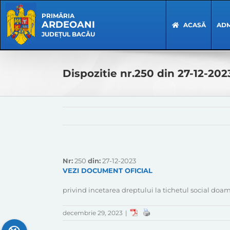
Skip
Skip
to
Navigation
PRIMĂRIA
ARDEOANI
content
ACASĂ
ADM
JUDEȚUL BACĂU
Dispozitie nr.250 din 27-12-202
Nr:
250
din:
27-12-2023
VEZI DOCUMENT OFICIAL
privind incetarea dreptului la tichetul social d
decembrie 29, 2023
|