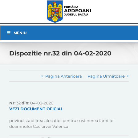
Skip
to
content
Skip
MENIU
Navigation
Dispozitie nr.32 din 04-02-2020
Pagina Anterioară
Pagina Următoare
Nr:
32
din:
04-02-2020
VEZI DOCUMENT OFICIAL
privind stabilirea alocatiei pentru sustinerea familiei
doamnului Cociorvei Valerica