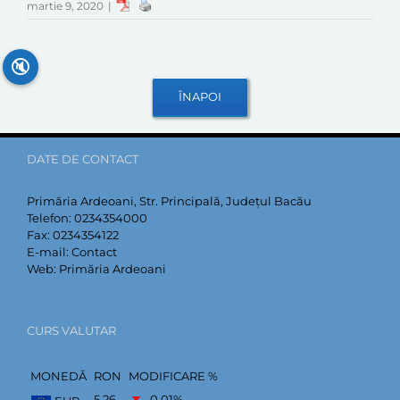
martie 9, 2020
|
🔇
DATE DE CONTACT
Primăria Ardeoani, Str. Principală, Județul Bacău
Telefon:
0234354000
Fax:
0234354122
E-mail:
Contact
Web:
Primăria Ardeoani
CURS VALUTAR
MONEDĂ
RON
MODIFICARE %
5,26
–0,01
%