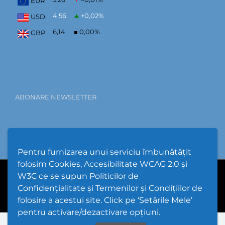
EUR
4,56
+0,02
%
USD
6,14
0,00
%
GBP
ABONARE NEWSLETTER
Pentru furnizarea unui serviciu îmbunătățit
folosim Cookies, Accesibilitate WCAG 2.0 și
W3C ce se supun Politicilor de
PPW @
2026 |
Hartă Website
|
Setări Cookies și Accesibilitate
Confidențialitate și Termenilor și Condițiilor de
folosire a acestui site. Click pe ‘Setările Mele’
pentru activare/dezactivare opțiuni.