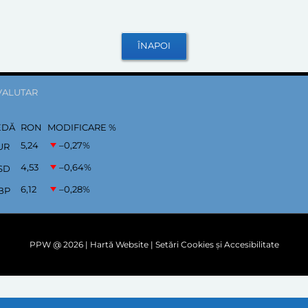
VALUTAR
EDĂ
RON
MODIFICARE %
5,24
–0,27
%
UR
4,53
–0,64
%
SD
6,12
–0,28
%
BP
PPW @
2026 |
Hartă Website
|
Setări Cookies și Accesibilitate