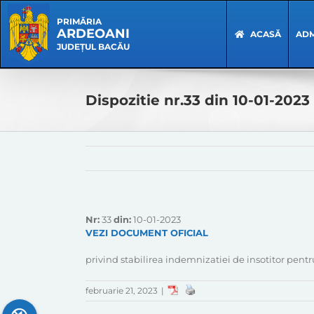
Skip
Skip
to
Navigation
PRIMĂRIA
ARDEOANI
content
ACASĂ
ADM
JUDEȚUL BACĂU
Dispozitie nr.33 din 10-01-2023
Nr:
33
din:
10-01-2023
VEZI DOCUMENT OFICIAL
privind stabilirea indemnizatiei de insotitor pen
februarie 21, 2023
|