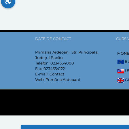
🔇
DATE DE CONTACT
CURS 
Primăria Ardeoani, Str. Principală,
MON
Județul Bacău
E
Telefon:
0234354000
Fax:
0234354122
U
E-mail:
Contact
Web:
Primăria Ardeoani
G