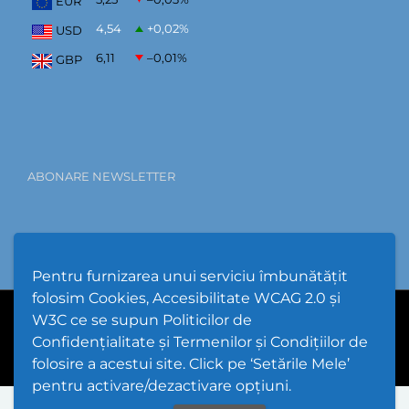
EUR
4,54
+0,02
%
USD
6,11
–0,01
%
GBP
ABONARE NEWSLETTER
Pentru furnizarea unui serviciu îmbunătățit
folosim Cookies, Accesibilitate WCAG 2.0 și
W3C ce se supun Politicilor de
PPW @
2026 |
Hartă Website
|
Setări Cookies și Accesibilitate
Confidențialitate și Termenilor și Condițiilor de
folosire a acestui site. Click pe ‘Setările Mele’
pentru activare/dezactivare opțiuni.