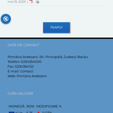
mai 19, 2025
|
🔇
DATE DE CONTACT
Primăria Ardeoani, Str. Principală, Județul Bacău
Telefon:
0234354000
Fax:
0234354122
E-mail:
Contact
Web:
Primăria Ardeoani
CURS VALUTAR
MONEDĂ
RON
MODIFICARE %
5,25
–0,03
%