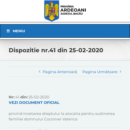
Skip
to
content
Skip
MENIU
Navigation
Dispozitie nr.41 din 25-02-2020
Pagina Anterioară
Pagina Următoare
Nr:
41
din:
25-02-2020
VEZI DOCUMENT OFICIAL
privind incetarea dreptului la alocatia pentru sustinerea
familiei domnului Cociorvei Valerica