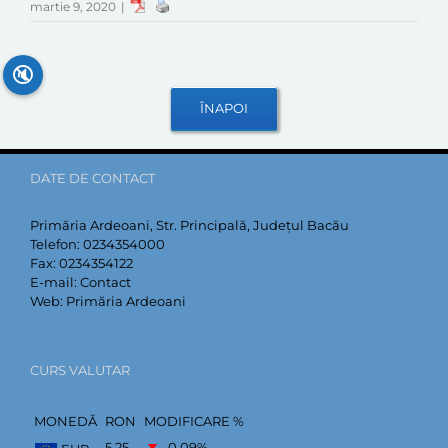
martie 9, 2020
|
🔇
DATE DE CONTACT
Primăria Ardeoani, Str. Principală, Județul Bacău
Telefon:
0234354000
Fax:
0234354122
E-mail:
Contact
Web:
Primăria Ardeoani
CURS VALUTAR
MONEDĂ
RON
MODIFICARE %
5,25
–0,09
%