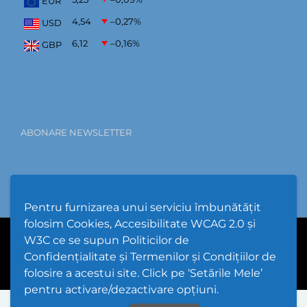
EUR
4,54
–0,27
%
USD
6,12
–0,16
%
GBP
ABONARE NEWSLETTER
Pentru furnizarea unui serviciu îmbunătățit
folosim Cookies, Accesibilitate WCAG 2.0 și
W3C ce se supun Politicilor de
PPW @
2026 |
Hartă Website
|
Setări Cookies și Accesibilitate
Confidențialitate și Termenilor și Condițiilor de
folosire a acestui site. Click pe ‘Setările Mele’
pentru activare/dezactivare opțiuni.