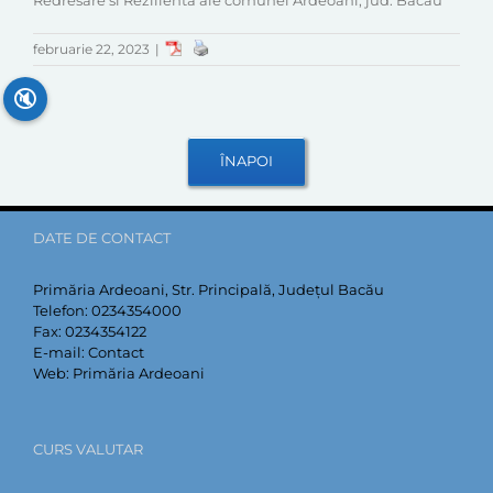
Redresare si Rezilienta ale comunei Ardeoani, jud. Bacau
februarie 22, 2023
|
🔇
DATE DE CONTACT
Primăria Ardeoani, Str. Principală, Județul Bacău
Telefon:
0234354000
Fax:
0234354122
E-mail:
Contact
Web:
Primăria Ardeoani
CURS VALUTAR