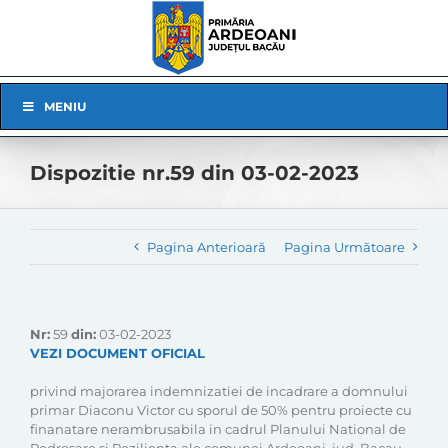
Skip
to
content
Skip
MENIU
Navigation
Dispozitie nr.59 din 03-02-2023
Pagina Anterioară
Pagina Următoare
Nr:
59
din:
03-02-2023
VEZI DOCUMENT OFICIAL
privind majorarea indemnizatiei de incadrare a domnului
primar Diaconu Victor cu sporul de 50% pentru proiecte cu
finanatare nerambrusabila in cadrul Planului National de