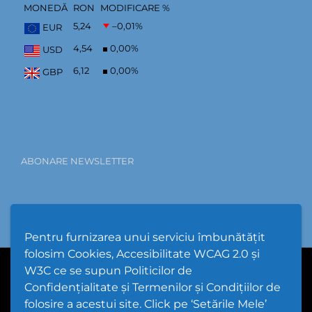
MONEDĂ
RON
MODIFICARE %
5,24
–0,01
%
EUR
4,54
0,00
%
USD
6,12
0,00
%
GBP
ABONARE NEWSLETTER
Pentru furnizarea unui serviciu îmbunătățit
folosim Cookies, Accesibilitate WCAG 2.0 și
W3C ce se supun Politicilor de
PPW @
2026 |
Hartă Website
|
Setări Cookies și Accesibilitate
Confidențialitate și Termenilor și Condițiilor de
folosire a acestui site. Click pe ‘Setările Mele’