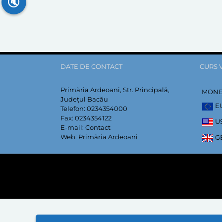
🔇
DATE DE CONTACT
CURS 
Primăria Ardeoani, Str. Principală,
MON
Județul Bacău
E
Telefon:
0234354000
Fax:
0234354122
U
E-mail:
Contact
Web:
Primăria Ardeoani
G