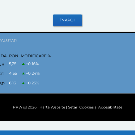
VALUTAR
EDĂ
RON
MODIFICARE %
5,25
+0,16
%
UR
4,55
+0,24
%
SD
6,13
+0,25
%
BP
PPW @
2026 |
Hartă Website
|
Setări Cookies și Accesibilitate