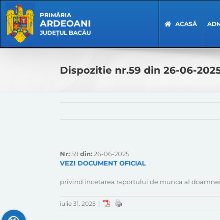
Skip
Skip
to
Navigation
PRIMĂRIA
ARDEOANI
content
ACASĂ
ADM
JUDEȚUL BACĂU
Dispozitie nr.59 din 26-06-202
Nr:
59
din:
26-06-2025
VEZI DOCUMENT OFICIAL
privind încetarea raportului de munca al doamnei
iulie 31, 2025
|