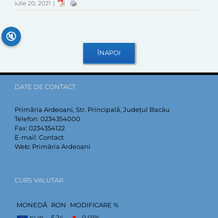
iulie 20, 2021
|
🔇
DATE DE CONTACT
Primăria Ardeoani, Str. Principală, Județul Bacău
Telefon:
0234354000
Fax:
0234354122
E-mail:
Contact
Web:
Primăria Ardeoani
CURS VALUTAR
MONEDĂ
RON
MODIFICARE %
5,24
–0,01
%