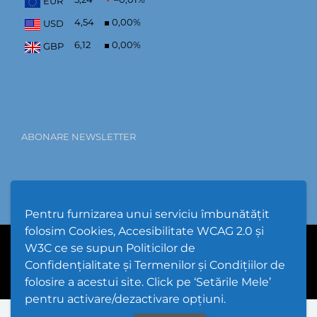
EUR
4,54
0,00
%
USD
6,12
0,00
%
GBP
ABONARE NEWSLETTER
Pentru furnizarea unui serviciu îmbunătățit
folosim Cookies, Accesibilitate WCAG 2.0 și
W3C ce se supun Politicilor de
PPW @
2026 |
Hartă Website
|
Setări Cookies și Accesibilitate
Confidențialitate și Termenilor și Condițiilor de
folosire a acestui site. Click pe ‘Setările Mele’
pentru activare/dezactivare opțiuni.