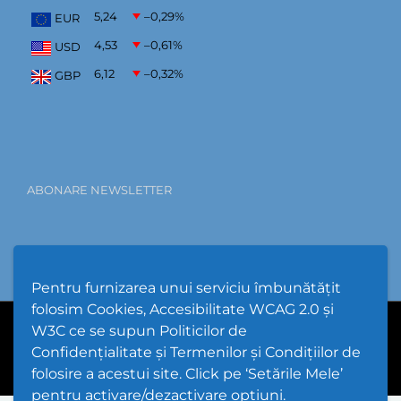
5,24
–0,29
%
EUR
4,53
–0,61
%
USD
6,12
–0,32
%
GBP
ABONARE NEWSLETTER
Pentru furnizarea unui serviciu îmbunătățit
folosim Cookies, Accesibilitate WCAG 2.0 și
W3C ce se supun Politicilor de
PPW @
2026 |
Hartă Website
|
Setări Cookies și Accesibilitate
Confidențialitate și Termenilor și Condițiilor de
folosire a acestui site. Click pe ‘Setările Mele’
pentru activare/dezactivare opțiuni.