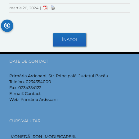
martie 20, 2024
|
🔇
DATE DE CONTACT
Primăria Ardeoani, Str. Principală, Județul Bacău
Telefon:
0234354000
Fax:
0234354122
E-mail:
Contact
Web:
Primăria Ardeoani
CURS VALUTAR
MONEDĂ
RON
MODIFICARE %