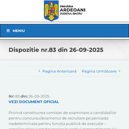
Skip
to
content
Skip
MENIU
Navigation
Dispozitie nr.83 din 26-09-2025
Pagina Anterioară
Pagina Următoare
Nr:
83
din:
26-09-2025
VEZI DOCUMENT OFICIAL
Privind constituirea comisiei de examinare a candidaţilor
pentru concursul/examenul de recrutare pe perioada
nedeterminata pentru funcția publică de execuție –