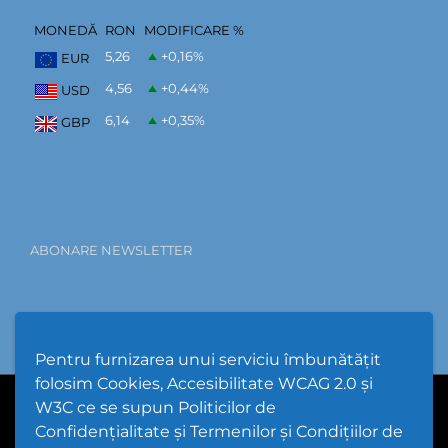
MONEDĂ
RON
MODIFICARE %
5,26
+0,16
%
EUR
4,56
+0,44
%
USD
6,14
+0,35
%
GBP
ABONARE NEWSLETTER
Pentru furnizarea unui serviciu îmbunătățit
folosim Cookies, Accesibilitate WCAG 2.0 și
W3C ce se supun Politicilor de
PPW @
2026 |
Hartă Website
|
Setări Cookies și Accesibilitate
Confidențialitate și Termenilor și Condițiilor de