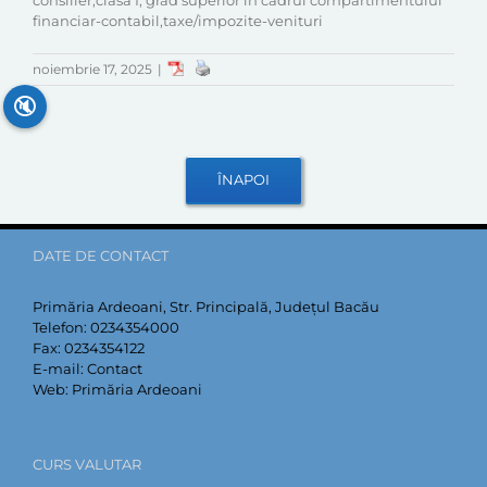
consilier,clasa I, grad superior în cadrul compartimentului
financiar-contabil,taxe/impozite-venituri
noiembrie 17, 2025
|
🔇
DATE DE CONTACT
Primăria Ardeoani, Str. Principală, Județul Bacău
Telefon:
0234354000
Fax:
0234354122
E-mail:
Contact
Web:
Primăria Ardeoani
CURS VALUTAR