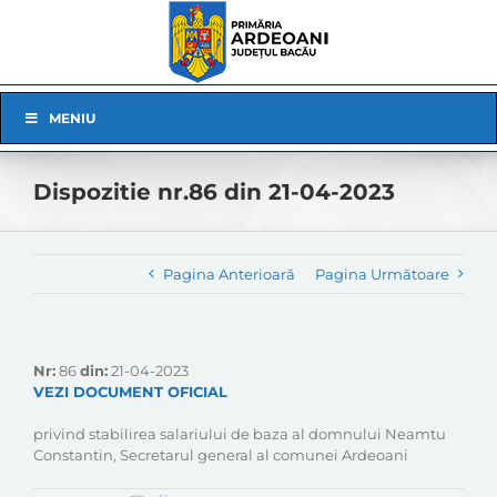
Skip
to
content
Skip
MENIU
Navigation
Dispozitie nr.86 din 21-04-2023
Pagina Anterioară
Pagina Următoare
Nr:
86
din:
21-04-2023
VEZI DOCUMENT OFICIAL
privind stabilirea salariului de baza al domnului Neamtu
Constantin, Secretarul general al comunei Ardeoani