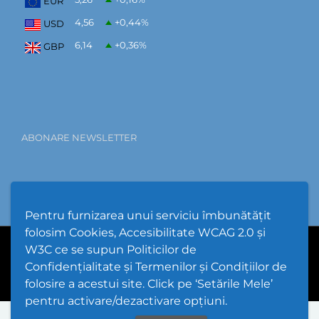
EUR
4,56
+0,44
%
USD
6,14
+0,36
%
GBP
ABONARE NEWSLETTER
Pentru furnizarea unui serviciu îmbunătățit
folosim Cookies, Accesibilitate WCAG 2.0 și
W3C ce se supun Politicilor de
PPW @
2026 |
Hartă Website
|
Setări Cookies și Accesibilitate
Confidențialitate și Termenilor și Condițiilor de
folosire a acestui site. Click pe ‘Setările Mele’
pentru activare/dezactivare opțiuni.