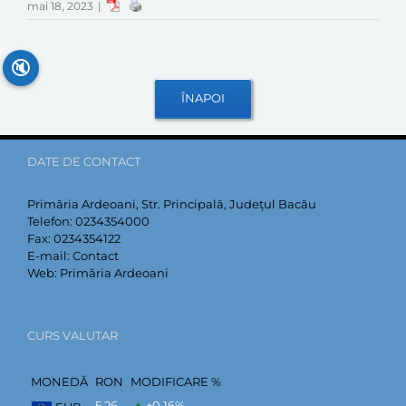
mai 18, 2023
|
🔇
DATE DE CONTACT
Primăria Ardeoani, Str. Principală, Județul Bacău
Telefon:
0234354000
Fax:
0234354122
E-mail:
Contact
Web:
Primăria Ardeoani
CURS VALUTAR
MONEDĂ
RON
MODIFICARE %
5,26
+0,16
%