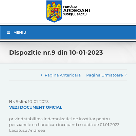
Skip
to
content
Skip
MENIU
Navigation
Dispozitie nr.9 din 10-01-2023
Pagina Anterioară
Pagina Următoare
Nr:
9
din:
10-01-2023
VEZI DOCUMENT OFICIAL
privind stabilirea indemnizatiei de insotitor pentru
persoanele cu handicap incepand cu data de 01.01.2023
Lacatusu Andreea