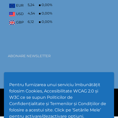
5,24
0,00
%
EUR
4,54
0,00
%
USD
6,12
0,00
%
GBP
ABONARE NEWSLETTER
Pentru furnizarea unui serviciu îmbunătățit
folosim Cookies, Accesibilitate WCAG 2.0 și
W3C ce se supun Politicilor de
PPW @
2026 |
Hartă Website
|
Setări Cookies și Accesibilitate
Confidențialitate și Termenilor și Condițiilor de
folosire a acestui site. Click pe ‘Setările Mele’
pentru activare/dezactivare opțiuni.