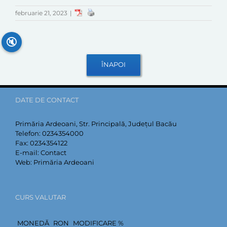
februarie 21, 2023
|
🔇
DATE DE CONTACT
Primăria Ardeoani, Str. Principală, Județul Bacău
Telefon:
0234354000
Fax:
0234354122
E-mail:
Contact
Web:
Primăria Ardeoani
CURS VALUTAR
MONEDĂ
RON
MODIFICARE %